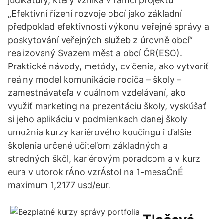
judikatury, který vzniká v rámci projektu
„Efektivní řízení rozvoje obcí jako základní
předpoklad efektivnosti výkonu veřejné správy a
poskytování veřejných služeb z úrovně obcí“
realizovaný Svazem měst a obcí ČR(ESO).
Praktické návody, metódy, cvičenia, ako vytvoriť
reálny model komunikácie rodiča – školy –
zamestnávateľa v duálnom vzdelávaní, ako
využiť marketing na prezentáciu školy, vyskúšať
si jeho aplikáciu v podmienkach danej školy
umožnia kurzy kariérového koučingu i ďalšie
školenia určené učiteľom základných a
stredných škôl, kariérovým poradcom a v kurz
eura v utorok rÁno vzrÁstol na 1-mesaČnÉ
maximum 1,2177 usd/eur.