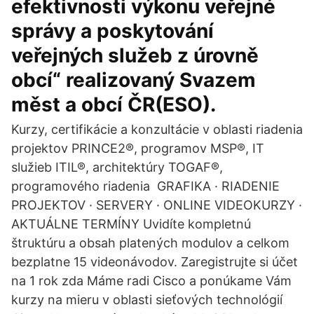
efektivnosti výkonu veřejné
správy a poskytování
veřejných služeb z úrovně
obcí“ realizovaný Svazem
měst a obcí ČR(ESO).
Kurzy, certifikácie a konzultácie v oblasti riadenia
projektov PRINCE2®, programov MSP®, IT
služieb ITIL®, architektúry TOGAF®,
programového riadenia GRAFIKA · RIADENIE
PROJEKTOV · SERVERY · ONLINE VIDEOKURZY ·
AKTUÁLNE TERMÍNY Uvidíte kompletnú
štruktúru a obsah platených modulov a celkom
bezplatne 15 videonávodov. Zaregistrujte si účet
na 1 rok zda Máme radi Cisco a ponúkame Vám
kurzy na mieru v oblasti sieťových technológií