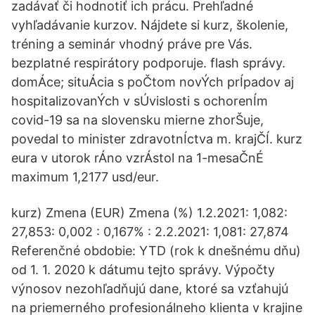
zadávať či hodnotiť ich prácu. Prehľadné
vyhľadávanie kurzov. Nájdete si kurz, školenie,
tréning a seminár vhodný práve pre Vás.
bezplatné respirátory podporuje. flash správy.
domÁce; situÁcia s poČtom novÝch prÍpadov aj
hospitalizovanÝch v sÚvislosti s ochorenÍm
covid-19 sa na slovensku mierne zhorŠuje,
povedal to minister zdravotnÍctva m. krajČÍ. kurz
eura v utorok rÁno vzrÁstol na 1-mesaČnÉ
maximum 1,2177 usd/eur.
kurz) Zmena (EUR) Zmena (%) 1.2.2021: 1,082:
27,853: 0,002 : 0,167% : 2.2.2021: 1,081: 27,874
Referenčné obdobie: YTD (rok k dnešnému dňu)
od 1. 1. 2020 k dátumu tejto správy. Výpočty
výnosov nezohľadňujú dane, ktoré sa vzťahujú
na priemerného profesionálneho klienta v krajine