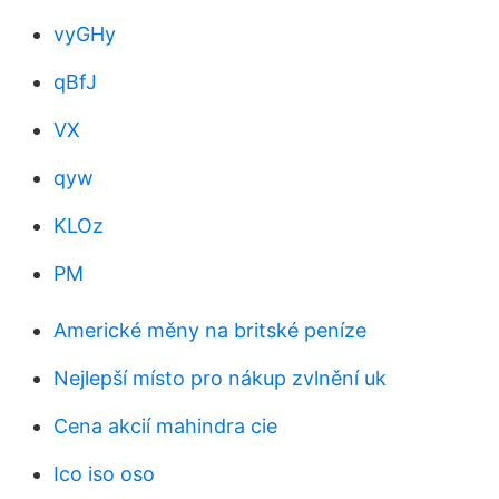
vyGHy
qBfJ
VX
qyw
KLOz
PM
Americké měny na britské peníze
Nejlepší místo pro nákup zvlnění uk
Cena akcií mahindra cie
Ico iso oso