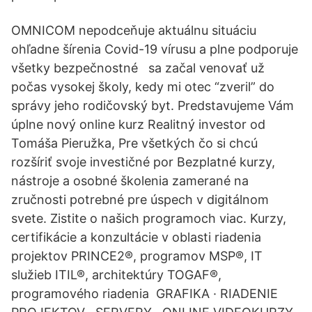
OMNICOM nepodceňuje aktuálnu situáciu
ohľadne šírenia Covid-19 vírusu a plne podporuje
všetky bezpečnostné sa začal venovať už
počas vysokej školy, kedy mi otec “zveril” do
správy jeho rodičovský byt. Predstavujeme Vám
úplne nový online kurz Realitný investor od
Tomáša Pieružka, Pre všetkých čo si chcú
rozšíriť svoje investičné por Bezplatné kurzy,
nástroje a osobné školenia zamerané na
zručnosti potrebné pre úspech v digitálnom
svete. Zistite o našich programoch viac. Kurzy,
certifikácie a konzultácie v oblasti riadenia
projektov PRINCE2®, programov MSP®, IT
služieb ITIL®, architektúry TOGAF®,
programového riadenia GRAFIKA · RIADENIE