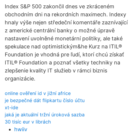
Index S&P 500 zakončil dnes ve zkráceném
obchodním dni na rekordních maximech. Indexy
hnaly výše nejen středeční komentáře zaznívající
z americké centrální banky o možné úpravě
nastavení uvolněné monetární politiky, ale také
spekulace nad optimistickým&he Kurz na ITIL®
Foundation je vhodná pre ľudí, ktorí chcú získať
ITIL® Foundation a poznať všetky techniky na
zlepšenie kvality IT služieb v rámci biznis
organizácie.
online ověření id v jižní africe
je bezpečné dát flipkartu číslo účtu
xt-ide
jaká je aktuální tržní úroková sazba
30 tisíc eur v librách
hwiiv