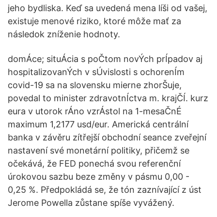
jeho bydliska. Keď sa uvedená mena líši od vašej,
existuje menové riziko, ktoré môže mať za
následok zníženie hodnoty.
domÁce; situÁcia s poČtom novÝch prÍpadov aj
hospitalizovanÝch v sÚvislosti s ochorenÍm
covid-19 sa na slovensku mierne zhorŠuje,
povedal to minister zdravotnÍctva m. krajČÍ. kurz
eura v utorok rÁno vzrÁstol na 1-mesaČnÉ
maximum 1,2177 usd/eur. Americká centrální
banka v závěru zítřejší obchodní seance zveřejní
nastavení své monetární politiky, přičemž se
očekává, že FED ponechá svou referenční
úrokovou sazbu beze změny v pásmu 0,00 -
0,25 %. Předpokládá se, že tón zaznívající z úst
Jerome Powella zůstane spíše vyvážený.