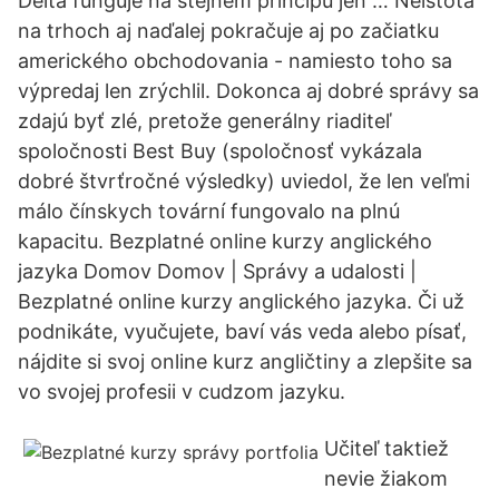
Delta funguje na stejném principu jen … Neistota
na trhoch aj naďalej pokračuje aj po začiatku
amerického obchodovania - namiesto toho sa
výpredaj len zrýchlil. Dokonca aj dobré správy sa
zdajú byť zlé, pretože generálny riaditeľ
spoločnosti Best Buy (spoločnosť vykázala
dobré štvrťročné výsledky) uviedol, že len veľmi
málo čínskych tovární fungovalo na plnú
kapacitu. Bezplatné online kurzy anglického
jazyka Domov Domov | Správy a udalosti |
Bezplatné online kurzy anglického jazyka. Či už
podnikáte, vyučujete, baví vás veda alebo písať,
nájdite si svoj online kurz angličtiny a zlepšite sa
vo svojej profesii v cudzom jazyku.
Učiteľ taktiež
nevie žiakom