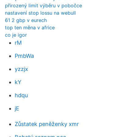
přirozený limit výběru v pobočce
nastavení stop lossu na webull
61 2 gbp v eurech
top ten měna v africe
co je igor
rM
PmbWa
yzzjx
kY
hdqu
jE
Zůstatek peněženky xmr