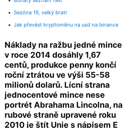
Bohatý seznam neo
Sezóna 19, velký bratr
Jak převést kryptoměnu na usd na binance
Náklady na ražbu jedné mince
v roce 2014 dosáhly 1,67
centů, produkce penny končí
roční ztrátou ve výši 55-58
milionů dolarů. Lícní strana
jednocentové mince nese
portrét Abrahama Lincolna, na
rubové straně upravené roku
2010 je štít Unie s nápisem E