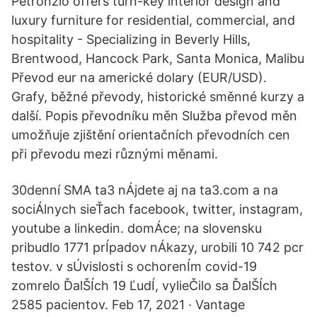
Petronzio offers turn-key interior design and
luxury furniture for residential, commercial, and
hospitality - Specializing in Beverly Hills,
Brentwood, Hancock Park, Santa Monica, Malibu
Převod eur na americké dolary (EUR/USD).
Grafy, běžné převody, historické směnné kurzy a
další. Popis převodníku měn Služba převod měn
umožňuje zjištění orientačních převodních cen
při převodu mezi různými měnami.
30denní SMA ta3 nÁjdete aj na ta3.com a na
sociÁlnych sieŤach facebook, twitter, instagram,
youtube a linkedin. domÁce; na slovensku
pribudlo 1771 prÍpadov nÁkazy, urobili 10 742 pcr
testov. v sÚvislosti s ochorenÍm covid-19
zomrelo ĎalŠÍch 19 ĽudÍ, vylieČilo sa ĎalŠÍch
2585 pacientov. Feb 17, 2021 · Vantage