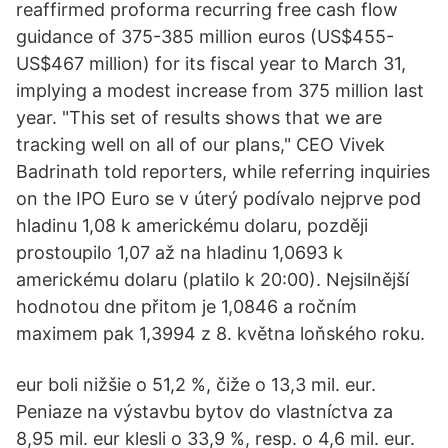
reaffirmed proforma recurring free cash flow
guidance of 375-385 million euros (US$455-
US$467 million) for its fiscal year to March 31,
implying a modest increase from 375 million last
year. "This set of results shows that we are
tracking well on all of our plans," CEO Vivek
Badrinath told reporters, while referring inquiries
on the IPO Euro se v úterý podívalo nejprve pod
hladinu 1,08 k americkému dolaru, později
prostoupilo 1,07 až na hladinu 1,0693 k
americkému dolaru (platilo k 20:00). Nejsilnější
hodnotou dne přitom je 1,0846 a ročním
maximem pak 1,3994 z 8. května loňského roku.
eur boli nižšie o 51,2 %, čiže o 13,3 mil. eur.
Peniaze na výstavbu bytov do vlastníctva za
8,95 mil. eur klesli o 33,9 %, resp. o 4,6 mil. eur.