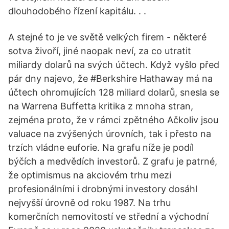
dlouhodobého řízení kapitálu. . .
A stejné to je ve světě velkých firem - některé
sotva živoří, jiné naopak neví, za co utratit
miliardy dolarů na svých účtech. Když vyšlo před
pár dny najevo, že #Berkshire Hathaway má na
účtech ohromujících 128 miliard dolarů, snesla se
na Warrena Buffetta kritika z mnoha stran,
zejména proto, že v rámci zpětného Ačkoliv jsou
valuace na zvýšených úrovních, tak i přesto na
trzích vládne euforie. Na grafu níže je podíl
býčích a medvědích investorů. Z grafu je patrné,
že optimismus na akciovém trhu mezi
profesionálními i drobnými investory dosáhl
nejvyšší úrovně od roku 1987. Na trhu
komerčních nemovitostí ve střední a východní