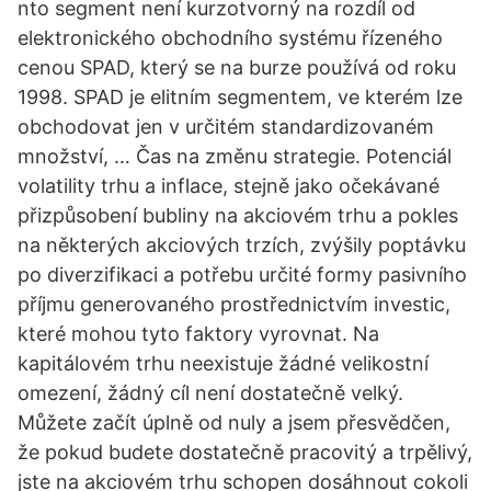
nto segment není kurzotvorný na rozdíl od
elektronického obchodního systému řízeného
cenou SPAD, který se na burze používá od roku
1998. SPAD je elitním segmentem, ve kterém lze
obchodovat jen v určitém standardizovaném
množství, … Čas na změnu strategie. Potenciál
volatility trhu a inflace, stejně jako očekávané
přizpůsobení bubliny na akciovém trhu a pokles
na některých akciových trzích, zvýšily poptávku
po diverzifikaci a potřebu určité formy pasivního
příjmu generovaného prostřednictvím investic,
které mohou tyto faktory vyrovnat. Na
kapitálovém trhu neexistuje žádné velikostní
omezení, žádný cíl není dostatečně velký.
Můžete začít úplně od nuly a jsem přesvědčen,
že pokud budete dostatečně pracovitý a trpělivý,
jste na akciovém trhu schopen dosáhnout cokoli