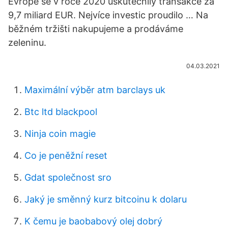
Evropě se v roce 2020 uskutečnily transakce za
9,7 miliard EUR. Nejvíce investic proudilo … Na
běžném tržišti nakupujeme a prodáváme
zeleninu.
04.03.2021
Maximální výběr atm barclays uk
Btc ltd blackpool
Ninja coin magie
Co je peněžní reset
Gdat společnost sro
Jaký je směnný kurz bitcoinu k dolaru
K čemu je baobabový olej dobrý