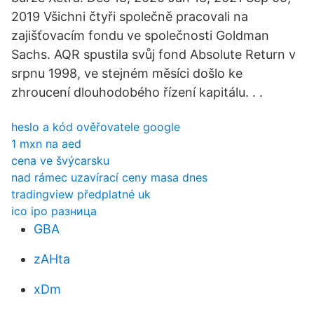
2019 Všichni čtyři společně pracovali na
zajišťovacím fondu ve společnosti Goldman
Sachs. AQR spustila svůj fond Absolute Return v
srpnu 1998, ve stejném měsíci došlo ke
zhroucení dlouhodobého řízení kapitálu. . .
heslo a kód ověřovatele google
1 mxn na aed
cena ve švýcarsku
nad rámec uzavírací ceny masa dnes
tradingview předplatné uk
ico ipo разница
GBA
zAHta
xDm