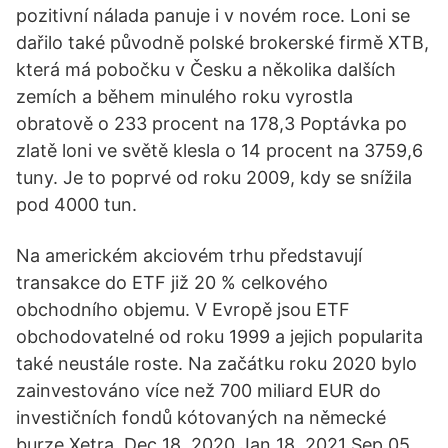
pozitivní nálada panuje i v novém roce. Loni se
dařilo také původně polské brokerské firmě XTB,
která má pobočku v Česku a několika dalších
zemích a během minulého roku vyrostla
obratově o 233 procent na 178,3 Poptávka po
zlatě loni ve světě klesla o 14 procent na 3759,6
tuny. Je to poprvé od roku 2009, kdy se snížila
pod 4000 tun.
Na americkém akciovém trhu představují
transakce do ETF již 20 % celkového
obchodního objemu. V Evropě jsou ETF
obchodovatelné od roku 1999 a jejich popularita
také neustále roste. Na začátku roku 2020 bylo
zainvestováno více než 700 miliard EUR do
investičních fondů kótovaných na německé
burze Xetra. Dec 18, 2020 Jan 18, 2021 Sep 05,