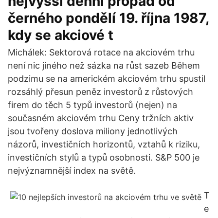
nejvyšší denní propad od
černého pondělí 19. října 1987,
kdy se akciové t
Michálek: Sektorová rotace na akciovém trhu
není nic jiného než sázka na růst sazeb Během
podzimu se na americkém akciovém trhu spustil
rozsáhlý přesun peněz investorů z růstových
firem do těch 5 typů investorů (nejen) na
současném akciovém trhu Ceny tržních aktiv
jsou tvořeny doslova miliony jednotlivých
názorů, investičních horizontů, vztahů k riziku,
investičních stylů a typů osobnosti. S&P 500 je
nejvýznamnější index na světě.
T
e