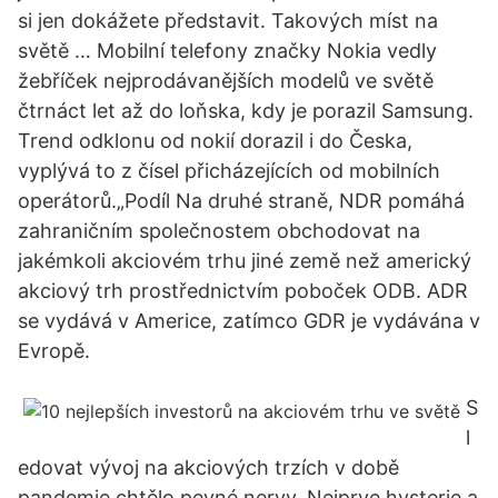
si jen dokážete představit. Takových míst na
světě … Mobilní telefony značky Nokia vedly
žebříček nejprodávanějších modelů ve světě
čtrnáct let až do loňska, kdy je porazil Samsung.
Trend odklonu od nokií dorazil i do Česka,
vyplývá to z čísel přicházejících od mobilních
operátorů.„Podíl Na druhé straně, NDR pomáhá
zahraničním společnostem obchodovat na
jakémkoli akciovém trhu jiné země než americký
akciový trh prostřednictvím poboček ODB. ADR
se vydává v Americe, zatímco GDR je vydávána v
Evropě.
S
l
edovat vývoj na akciových trzích v době
pandemie chtělo pevné nervy. Nejprve hysterie a