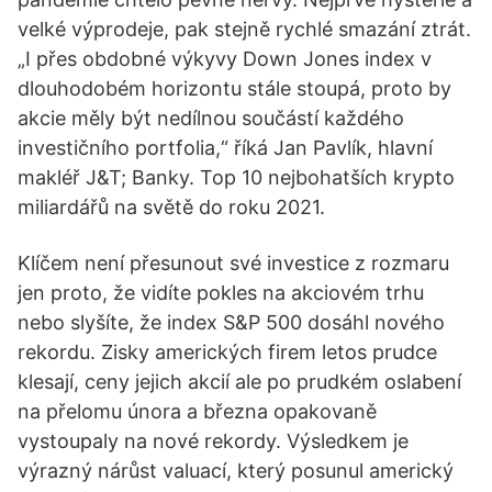
velké výprodeje, pak stejně rychlé smazání ztrát.
„I přes obdobné výkyvy Down Jones index v
dlouhodobém horizontu stále stoupá, proto by
akcie měly být nedílnou součástí každého
investičního portfolia,“ říká Jan Pavlík, hlavní
makléř J&T; Banky. Top 10 nejbohatších krypto
miliardářů na světě do roku 2021.
Klíčem není přesunout své investice z rozmaru
jen proto, že vidíte pokles na akciovém trhu
nebo slyšíte, že index S&P 500 dosáhl nového
rekordu. Zisky amerických firem letos prudce
klesají, ceny jejich akcií ale po prudkém oslabení
na přelomu února a března opakovaně
vystoupaly na nové rekordy. Výsledkem je
výrazný nárůst valuací, který posunul americký