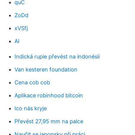
quC
ZoDd
xVSfj
Al
Indická rupie převést na indonésii
Van kesteren foundation
Cena cob cob
Aplikace robinhood bitcoin
Ico nás kryje
Převést 27,95 mm na palce
Naučit se japonsky při práci