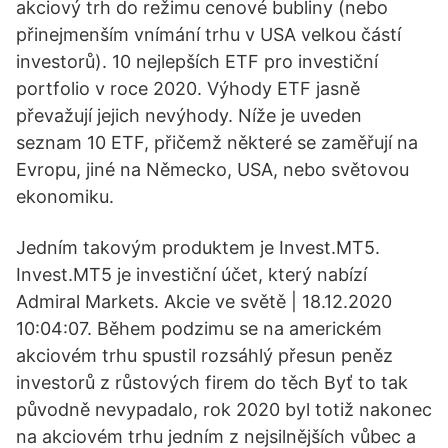
akciový trh do režimu cenové bubliny (nebo
přinejmenším vnímání trhu v USA velkou částí
investorů). 10 nejlepších ETF pro investiční
portfolio v roce 2020. Výhody ETF jasně
převažují jejich nevýhody. Níže je uveden
seznam 10 ETF, přičemž některé se zaměřují na
Evropu, jiné na Německo, USA, nebo světovou
ekonomiku.
Jedním takovým produktem je Invest.MT5.
Invest.MT5 je investiční účet, který nabízí
Admiral Markets. Akcie ve světě | 18.12.2020
10:04:07. Během podzimu se na americkém
akciovém trhu spustil rozsáhlý přesun peněz
investorů z růstových firem do těch Byť to tak
původně nevypadalo, rok 2020 byl totiž nakonec
na akciovém trhu jedním z nejsilnějších vůbec a