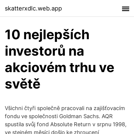
skatterxdlc.web.app
10 nejlepších
investorů na
akciovém trhu ve
světě
Všichni čtyři společně pracovali na zajišťovacím
fondu ve společnosti Goldman Sachs. AQR
spustila svůj fond Absolute Return v srpnu 1998,
ve stejném měsíci došlo ke zhroucení