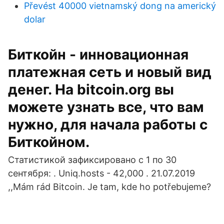
Převést 40000 vietnamský dong na americký
dolar
Биткойн - инновационная
платежная сеть и новый вид
денег. На bitcoin.org вы
можете узнать все, что вам
нужно, для начала работы с
Биткойном.
Статистикой зафиксировано с 1 по 30
сентября: . Uniq.hosts - 42,000 . 21.07.2019
,,Mám rád Bitcoin. Je tam, kde ho potřebujeme?