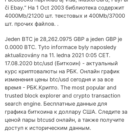
či Ebay.“ На 1 Oct 2003 библиотека содержит
4000Mb/21200 шт. текстовых и 400Mb/37000
шт. прочих файлов. .
Jeden BTC je 28,262.0975 GBP a jeden GBP je
0.0000 BTC. Tyto informace byly naposledy
aktualizovány na 11. ledna 2021 0:05 CET.
17.08.2020 btc/usd (Биткоин) - актуальный
курс криптовалюты на РБК. Онлайн график
изменения цены btc/usd сегодня и за все
время - РБК.Крипто. The most popular and
trusted block explorer and crypto transaction
search engine. Бесплатные данные для
графика биткоина к доллару США. Следите за
ценой пары btcusd онлайн, а также получите
доступ к историческим данным.