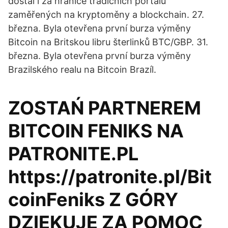
dostal i za hranice tradičních portálů
zaměřených na kryptoměny a blockchain. 27.
března. Byla otevřena první burza výměny
Bitcoin na Britskou libru šterlinků BTC/GBP. 31.
března. Byla otevřena první burza výměny
Brazilského realu na Bitcoin Brazíl.
ZOSTAŃ PARTNEREM
BITCOIN FENIKS NA
PATRONITE.PL
https://patronite.pl/Bit
coinFeniks Z GÓRY
DZIĘKUJE ZA POMOC