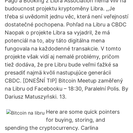
Pago a Booking z Libra Association nemá vliv na
budoucnost projektu kryptoměny Libra. ,,Je
třeba si uvědomit jednu věc, která není veřejností
dostatečné pochopena. Pohľad na Libru a CBDC
Naopak o projekte Libra sa vyjadril, že má
potenciál na to, aby táto digitálna mena
fungovala na každodenné transakcie. V tomto
projekte však vidí aj nemalé problémy, pričom
tiež dodáva, že pre Libru bude veľmi ťažké sa
presadiť najmä kvôli nastupujúce generácii
CBDC. [DNEŠNÍ TIP] Bitcoin Meetup zaměřený
na Libru od Facebooku – 18:30, Paralelní Polis. By
Dariusz Matuszyński. 13.
Here are some quick pointers
for buying, storing, and
spending the cryptocurrency. Carlina