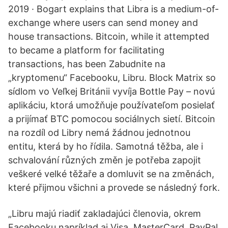
2019 · Bogart explains that Libra is a medium-of-
exchange where users can send money and
house transactions. Bitcoin, while it attempted
to became a platform for facilitating
transactions, has been Zabudnite na
„kryptomenu“ Facebooku, Libru. Block Matrix so
sídlom vo Veľkej Británii vyvíja Bottle Pay – novú
aplikáciu, ktorá umožňuje používateľom posielať
a prijímať BTC pomocou sociálnych sietí. Bitcoin
na rozdíl od Libry nemá žádnou jednotnou
entitu, která by ho řídila. Samotná těžba, ale i
schvalování různých změn je potřeba zapojit
veškeré velké těžaře a domluvit se na změnách,
které přijmou všichni a provede se následný fork.
„Libru majú riadiť zakladajúci členovia, okrem
Facebooku napríklad aj Visa, MasterCard, PayPal