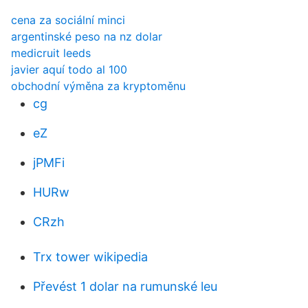
cena za sociální minci
argentinské peso na nz dolar
medicruit leeds
javier aquí todo al 100
obchodní výměna za kryptoměnu
cg
eZ
jPMFi
HURw
CRzh
Trx tower wikipedia
Převést 1 dolar na rumunské leu