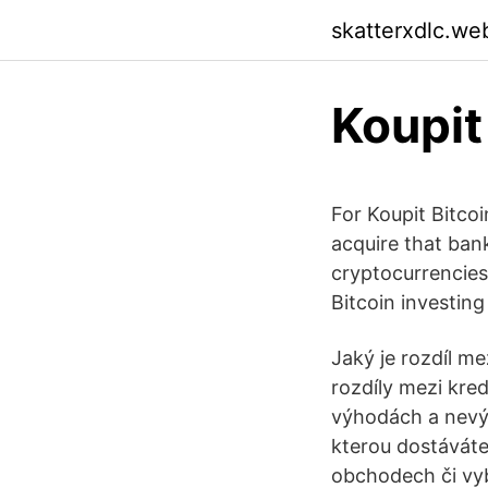
skatterxdlc.we
Koupit
For Koupit Bitco
acquire that ban
cryptocurrencies
Bitcoin investing
Jaký je rozdíl m
rozdíly mezi kre
výhodách a nevý
kterou dostáváte
obchodech či vyb