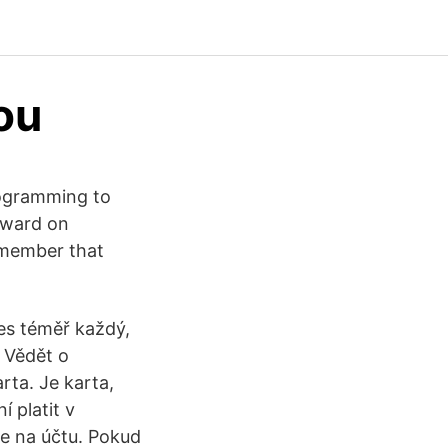
ou
rogramming to
inward on
remember that
nes téměř každý,
. Vědět o
ta. Je karta,
 platit v
e na účtu. Pokud