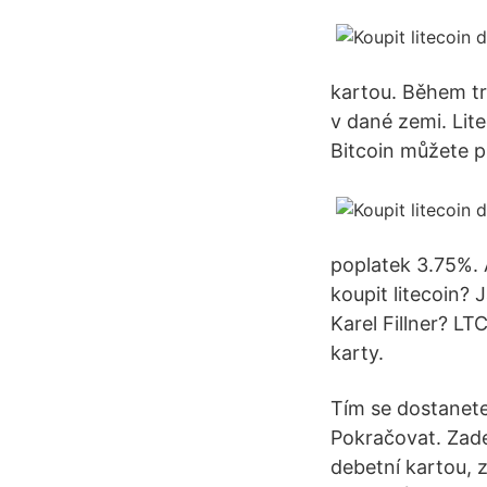
kartou. Během t
v dané zemi. Lite
Bitcoin můžete p
poplatek 3.75%. 
koupit litecoin? 
Karel Fillner? L
karty.
Tím se dostanete
Pokračovat. Zadej
debetní kartou, 