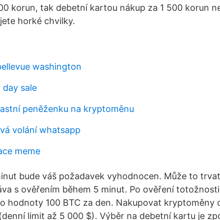
00 korun, tak debetní kartou nákup za 1 500 korun ne
jete horké chvilky.
bellevue washington
 day sale
vlastní peněženku na kryptoměnu
rvá volání whatsapp
lace meme
inut bude váš požadavek vyhodnocen. Může to trvat 
ráva s ověřením během 5 minut. Po ověření totožnosti
o hodnoty 100 BTC za den. Nakupovat kryptoměny o
(denní limit až 5 000 $). Výběr na debetní kartu je z