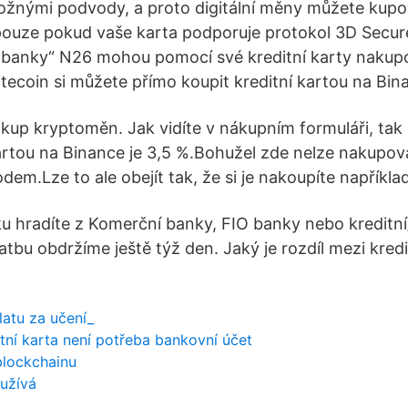
ožnými podvody, a proto digitální měny můžete kupo
pouze pokud vaše karta podporuje protokol 3D Secure
y banky“ N26 mohou pomocí své kreditní karty naku
itecoin si můžete přímo koupit kreditní kartou na Bin
ákup kryptoměn. Jak vidíte v nákupním formuláři, tak
artou na Binance je 3,5 %.Bohužel zde nelze nakupo
m.Lze to ale obejít tak, že si je nakoupíte například
 hradíte z Komerční banky, FIO banky nebo kreditní
latbu obdržíme ještě týž den. Jaký je rozdíl mezi kredi
atu za učení_
ní karta není potřeba bankovní účet
blockchainu
užívá