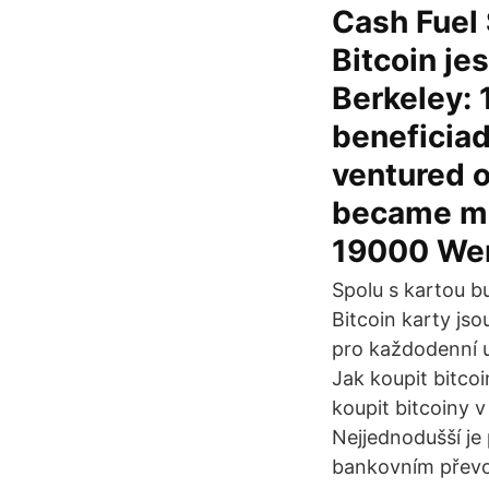
Cash Fuel 
Bitcoin je
Berkeley: 
beneficiad
ventured o
became ma
19000 Wer
Spolu s kartou b
Bitcoin karty jso
pro každodenní 
Jak koupit bitco
koupit bitcoiny 
Nejjednodušší je
bankovním převod