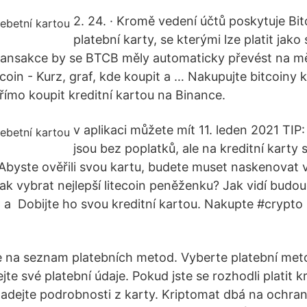
2. 24. · Kromě vedení účtů poskytuje Bi
platební karty, se kterými lze platit jak
ransakce by se BTCB měly automaticky převést na 
coin - Kurz, graf, kde koupit a … Nakupujte bitcoiny k
římo koupit kreditní kartou na Binance.
v aplikaci můžete mít 11. leden 2021 TIP
jsou bez poplatků, ale na kreditní karty 
Abyste ověřili svou kartu, budete muset naskenovat 
Jak vybrat nejlepší litecoin peněženku? Jak vidí budo
TC a Dobijte ho svou kreditní kartou. Nakupte #crypt
 na seznam platebních metod. Vyberte platební meto
te své platební údaje. Pokud jste se rozhodli platit k
zadejte podrobnosti z karty. Kriptomat dbá na ochra