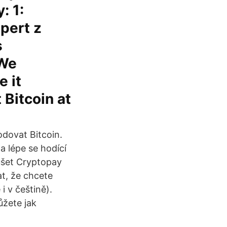
: 1:
pert z
s
 We
e it
Bitcoin at
dovat Bitcoin.
 a lépe se hodící
ušet Cryptopay
t, že chcete
i v češtině).
ůžete jak