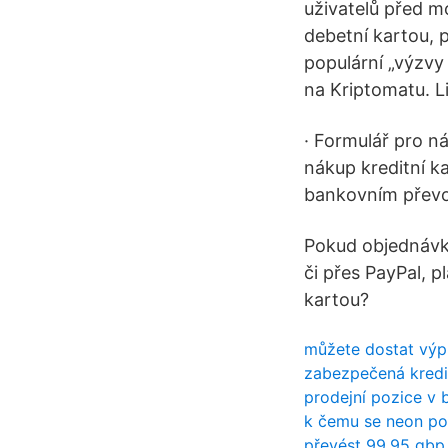
uživatelů před m
debetní kartou, 
populární „výzv
na Kriptomatu. L
· Formulář pro n
nákup kreditní k
bankovním převode
Pokud objednávku
či přes PayPal, p
kartou?
můžete dostat výpl
zabezpečená kredit
prodejní pozice v 
k čemu se neon po
převést 99,95 gbp