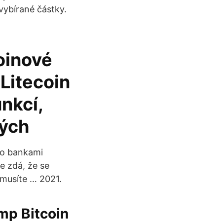
vybírané částky.
coinové
 Litecoin
nkcí,
ných
ebo bankami
e zdá, že se
 musíte … 2021.
amp Bitcoin