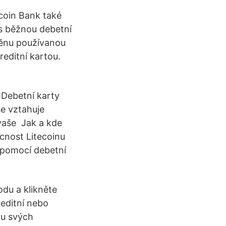
tcoin Bank také
o s běžnou debetní
měnu používanou
reditní kartou.
: Debetní karty
se vztahuje
vaše Jak a kde
ucnost Litecoinu
o pomocí debetní
du a klikněte
reditní nebo
nu svých