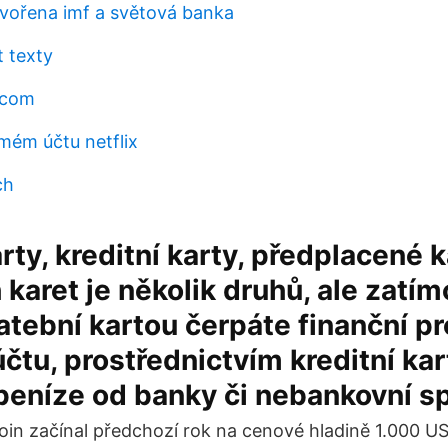
tvořena imf a světová banka
 texty
y com
mém účtu netflix
ch
rty, kreditní karty, předplacené k
 karet je několik druhů, ale zatím
atební kartou čerpáte finanční p
účtu, prostřednictvím kreditní kar
peníze od banky či nebankovní sp
oin začínal předchozí rok na cenové hladině 1.000 U