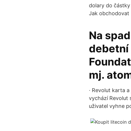
dolary do částky
Jak obchodovat 
Na spadn
debetní 
Foundati
mj. ato
· Revolut karta 
vychází Revolut 
uživatel vyhne p