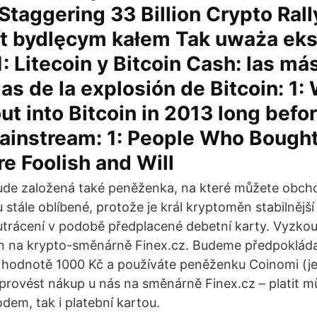
Staggering 33 Billion Crypto Rally
st bydlęcym kałem Tak uważa eks
1: Litecoin y Bitcoin Cash: las má
as de la explosión de Bitcoin: 1:
ut into Bitcoin in 2013 long befor
instream: 1: People Who Bought 
e Foolish and Will
ude založená také peněženka, na které můžete obcho
u stále oblíbené, protože je král kryptoměn stabilnější
utrácení v podobě předplacené debetní karty. Vyzko
in na krypto-směnárně Finex.cz. Budeme předpokláda
v hodnotě 1000 Kč a používáte peněženku Coinomi (je 
 provést nákup u nás na směnárně Finex.cz – platit m
em, tak i platební kartou.