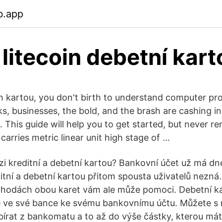
b.app
 litecoin debetní kart
in kartou, you don't birth to understand computer p
ks, businesses, the bold, and the brash are cashing 
. This guide will help you to get started, but never 
 carries metric linear unit high stage of …
ezi kreditní a debetní kartou? Bankovní účet už má d
ditní a debetní kartou přitom spousta uživatelů nezná
hodách obou karet vám ale může pomoci. Debetní kar
 ve své bance ke svému bankovnímu účtu. Můžete s ní
írat z bankomatu a to až do výše částky, kterou mát