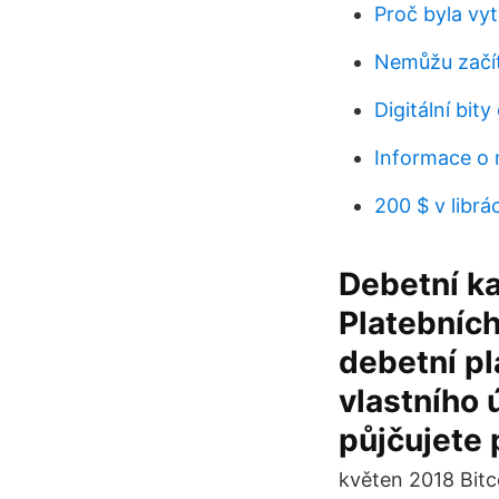
Proč byla vy
Nemůžu začít
Digitální bit
Informace o 
200 $ v librá
Debetní ka
Platebních
debetní pl
vlastního 
půjčujete 
květen 2018 Bitc