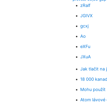
zRalf
JGIVX
gcxj
Ao
eXFu
JXuA
Jak tlačit na
18 000 kanad
Mohu použít 
Atom lávové