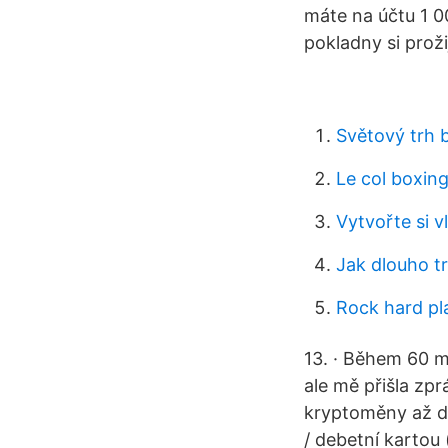
máte na účtu 1 0
pokladny si proži
Světový trh 
Le col boxing
Vytvořte si 
Jak dlouho t
Rock hard p
13. · Během 60 m
ale mě přišla zp
kryptoměny až d
/ debetní kartou 