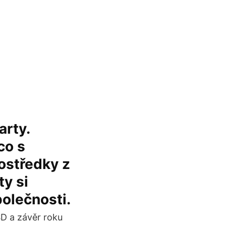
arty.
co s
rostředky z
ty si
olečnosti.
SD a závěr roku