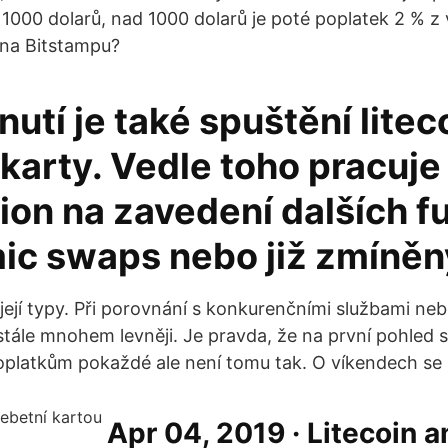
 1000 dolarů, nad 1000 dolarů je poté poplatek 2 % z 
na Bitstampu?
utí je také spuštění lite
karty. Vedle toho pracuje
on na zavedení dalších fu
mic swaps nebo již zmíně
a její typy. Při porovnání s konkurenčními službami n
stále mnohem levněji. Je pravda, že na první pohled s
oplatkům pokaždé ale není tomu tak. O víkendech se
Apr 04, 2019 · Litecoin 